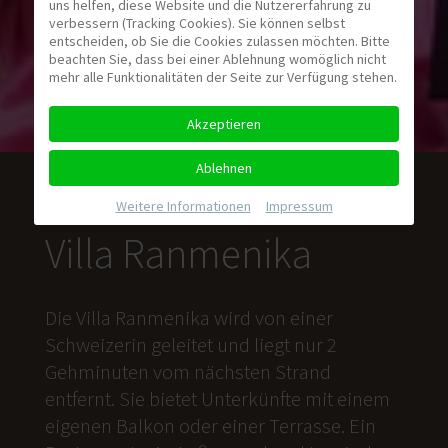
uns helfen, diese Website und die Nutzererfahrung zu
verbessern (Tracking Cookies). Sie können selbst
entscheiden, ob Sie die Cookies zulassen möchten. Bitte
beachten Sie, dass bei einer Ablehnung womöglich nicht
mehr alle Funktionalitäten der Seite zur Verfügung stehen.
Akzeptieren
Ablehnen
Weitere Informationen
|
Impressum
Villa Ranmenika
Die Villa Ranmenika wird von einer
Schweizerin geleitet und liegt nur 2
Gehminuten vom nächsten Strand
entfernt. Sie bietet Unterkünfte mit einem
eigenen Balkon oder einer Terrasse. Ein